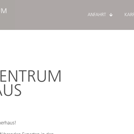
ANFAHRT
KARR
ZENTRUM
AUS
nerhaus!