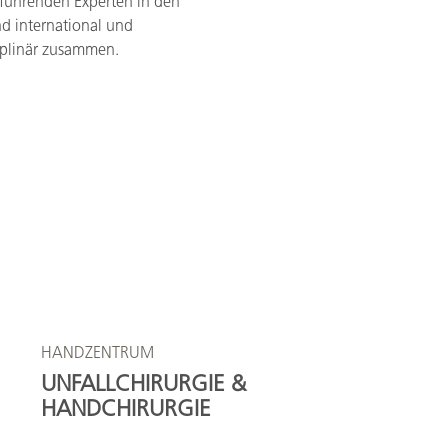
 führenden Experten in den
nd international und
ziplinär zusammen.
HANDZENTRUM
UNFALLCHIRURGIE &
HANDCHIRURGIE